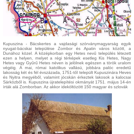
Kupuszina - Bácskertes a vajdasági szórványmagyarság egyik
nyugat-bácskai települése Zombor és Apatin város között, a
Dunához közel. A középkorban egy Hetes nevű település létezett
ezen a helyen, melyet a régi térképek esetleg Kis Hetes, Nagy
Hetes vagy Gyűrű Hetes néven is jelölnek egészen a török uralom
végéig. A mai, római katolikus vallású, jobbára palóc eredetű
lakosság két és fél évszázada, 1751-től települt Kupuszinára Heves
és Nyitra megyéből, valamint jócskán érkeztek lakosok a kalocsai
Sárközből is. Kupuszina újratelepítési okmányát 1751. május 14-én
írták alá Zomborban. Az akkor ideköltözött 150 magyar és szlovák