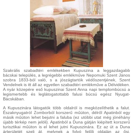
Szakrális szabadtéri emlékekben Kupuszina a leggazdagabb
bácskai település, a legrégebbi emlékműve Nepomuki Szent János
szobra 1833-ból való, s a jószágtartók védőszentjének, Szent
Vendelnek is itt áll az egyetlen szabadtéri emlékműve a Délvidéken.
A nyár közepére eső kupuszinai Szent Anna napi templombúcsú a
legismertebb és leglátogatottabb falusi búcsú egész Nyugat-
Bácskában.
A Kupuszinára látogatók több oldalról is megközelíthetik a falut.
Északnyugatról Zomborból korszerű műúton, délről Apatinból egy
másik műúton lehet bejutni a faluba (ez utóbbi utat még jónéhány
újabb térkép nem jelöli). Apatinból a Duna gátján kiépített korszerű
turisztikai műúton is el lehet jutni Kupuszinára. Ez az út a Duna
árterületét szeli át, melynek a folyó felőli oldalán az ősi,