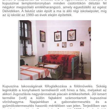
kupuszinai templomtoronyban minden csütörtökön délután fél
négykor megszólaló emlékharangszó, amely egyedülálló az egész
Délvidéken. A falutűz után épült a ma is álló régi iskolaépület, míg
az új iskolát az 1980-as évek elején építették.
Kupuszina lakosságának főfoglalkozása a földművelés. Sokáig
leginkább a konyhakerti termékeiről volt híres a falu, melyeket az
akkori Jugoszlávia nagyvárosainak piacain értékesítettek. Jól ismert
terméke (volt) a külön fajtaként számontartott kupuszinai
vöröshagyma. Napjainkban a gabonatermesztés és a
gyümölcstermesztés hasonló mértékben van jelen. Terjedőben van