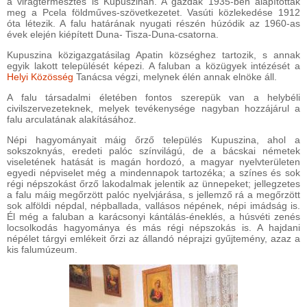
a virágtermesztés is Kupuszinán. A gazdák 1935-ben alapították
meg a Pcela földműves-szövetkezetet. Vasúti közlekedése 1912
óta létezik. A falu határának nyugati részén húzódik az 1960-as
évek elején kiépített Duna- Tisza-Duna-csatorna.
Kupuszina közigazgatásilag Apatin községhez tartozik, s annak
egyik lakott települését képezi. A faluban a közügyek intézését a
Helyi Közösség
Tanácsa végzi, melynek élén annak elnöke áll.
A falu társadalmi életében fontos szerepük van a helybéli
civilszervezeteknek, melyek tevékenysége nagyban hozzájárul a
falu arculatának alakításához.
Népi hagyományait máig őrző település Kupuszina, ahol a
sokszoknyás, eredeti palóc színvilágú, de a bácskai németek
viseletének hatását is magán hordozó, a magyar nyelvterületen
egyedi népviselet még a mindennapok tartozéka; a színes és sok
régi népszokást őrző lakodalmak jelentik az ünnepeket; jellegzetes
a falu máig megőrzött palóc nyelvjárása, s jellemző rá a megőrzött
sok alföldi népdal, népballada, vallásos népének, népi imádság is.
Él még a faluban a karácsonyi kántálás-éneklés, a húsvéti zenés
locsolkodás hagyománya és más régi népszokás is. A hajdani
népélet tárgyi emlékeit őrzi az állandó néprajzi gyűjtemény, azaz a
kis falumúzeum.