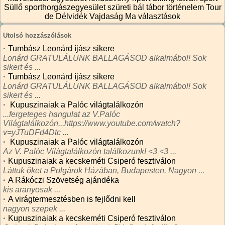
Süllő sporthorgászegyesület
szüreti bál
tábor
történelem
Tour
de Délvidék
Vajdaság Ma
választások
Utolsó hozzászólások
·
Tumbász Leonárd íjász sikere
Lonárd GRATULÁLUNK BALLAGÁSOD alkalmábol! Sok
sikert és ...
·
Tumbász Leonárd íjász sikere
Lonárd GRATULÁLUNK BALLAGÁSOD alkalmábol! Sok
sikert és ...
·
Kupuszinaiak a Palóc világtalálkozón
...fergeteges hangulat az V.Palóc
Világtalálkozón...https://www.youtube.com/watch?
v=yJTuDFd4Dtc ...
·
Kupuszinaiak a Palóc világtalálkozón
Az V. Palóc Világtalálkozón találkozunk! <3 <3 ...
·
Kupuszinaiak a kecskeméti Csiperó fesztiválon
Láttuk őket a Polgárok Házában, Budapesten. Nagyon ...
·
A Rákóczi Szövetség ajándéka
kis aranyosak ...
·
A virágtermesztésben is fejlődni kell
nagyon szepek ...
·
Kupuszinaiak a kecskeméti Csiperó fesztiválon