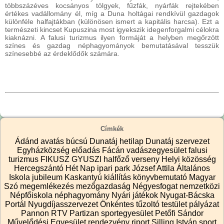
többszázéves kocsányos tölgyek, fűzfák, nyárfák rejtekében
értékes vadállomány él, míg a Duna holtágai rendkívül gazdagok
különféle halfajtákban (különösen ismert a kapitális harcsa). Ezt a
természeti kincset Kupuszina most igyekszik idegenforgalmi célokra
kiaknázni. A falusi turizmus ilyen formáját a helyben megőrzött
színes és gazdag néphagyományok bemutatásával tesszük
színesebbé az érdeklődők számára.
Címkék
Ádánd
avatás
búcsú
Dunatáj hetilap
Dunatáj szervezet
Egyházközség
előadás
Fácán vadászegyesület
falusi
turizmus
FIKUSZ
GYUSZI
halfőző verseny
Helyi közösség
Hercegszántó
Hét Nap
ipari park
József Attila Általános
Iskola
jubileum
Kaskantyú
kiállítás
könyvbemutató
Magyar
Szó
megemlékezés
mezőgazdaság
Négyesfogat
nemzetközi
Népfőiskola
néphagyomány
Nyári játékok
Nyugat-Bácska
Portál
Nyugdíjasszervezet
Önkéntes tűzoltó testület
pályázat
Pannon RTV
Partizan sportegyesület
Petőfi Sándor
Művelődési Egyesület
rendezvény
riport
Silling István
sport