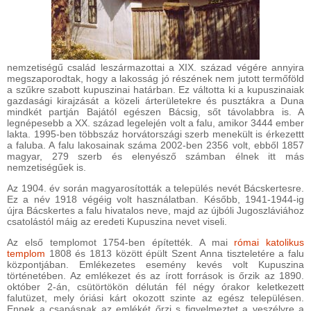
nemzetiségű család leszármazottai a XIX. század végére annyira
megszaporodtak, hogy a lakosság jó részének nem jutott termőföld
a szűkre szabott kupuszinai határban. Ez váltotta ki a kupuszinaiak
gazdasági kirajzását a közeli árterületekre és pusztákra a Duna
mindkét partján Bajától egészen Bácsig, sőt távolabbra is. A
legnépesebb a XX. század legelején volt a falu, amikor 3444 ember
lakta. 1995-ben többszáz horvátországi szerb menekült is érkezettt
a faluba. A falu lakosainak száma 2002-ben 2356 volt, ebből 1857
magyar, 279 szerb és elenyésző számban élnek itt más
nemzetiségűek is.
Az 1904. év során magyarosították a település nevét Bácskertesre.
Ez a név 1918 végéig volt használatban. Később, 1941-1944-ig
újra Bácskertes a falu hivatalos neve, majd az újbóli Jugoszláviához
csatolástól máig az eredeti Kupuszina nevet viseli.
Az első templomot 1754-ben építették. A mai
római katolikus
templom
1808 és 1813 között épült Szent Anna tiszteletére a falu
központjában. Emlékezetes esemény kevés volt Kupuszina
történetében. Az emlékezet és az írott források is őrzik az 1890.
október 2-án, csütörtökön délután fél négy órakor keletkezett
falutüzet, mely óriási kárt okozott szinte az egész településen.
Ennek a csapásnak az emlékét őrzi s figyelmeztet a veszélyre a