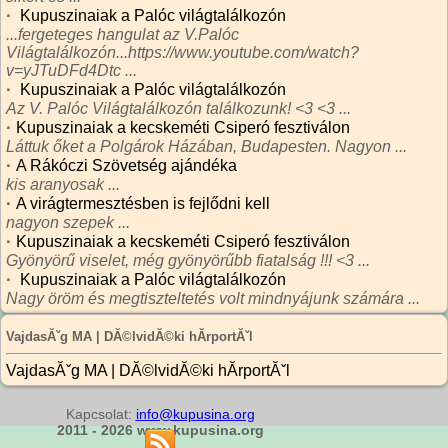
·
Kupuszinaiak a Palóc világtalálkozón
...fergeteges hangulat az V.Palóc
Világtalálkozón...https://www.youtube.com/watch?
v=yJTuDFd4Dtc ...
·
Kupuszinaiak a Palóc világtalálkozón
Az V. Palóc Világtalálkozón találkozunk! <3 <3 ...
·
Kupuszinaiak a kecskeméti Csiperó fesztiválon
Láttuk őket a Polgárok Házában, Budapesten. Nagyon ...
·
A Rákóczi Szövetség ajándéka
kis aranyosak ...
·
A virágtermesztésben is fejlődni kell
nagyon szepek ...
·
Kupuszinaiak a kecskeméti Csiperó fesztiválon
Gyönyörű viselet, még gyönyörűbb fiatalság !!! <3 ...
·
Kupuszinaiak a Palóc világtalálkozón
Nagy öröm és megtiszteltetés volt mindnyájunk számára ...
VajdasĂˇg MA | DĂ©lvidĂ©ki hĂ­rportĂˇl
VajdasĂˇg MA | DĂ©lvidĂ©ki hĂ­rportĂˇl
Kapcsolat:
info@kupusina.org
2011 - 2026 www.kupusina.org