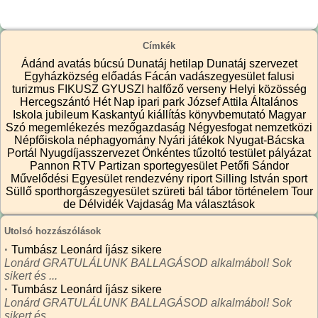
Címkék
Ádánd
avatás
búcsú
Dunatáj hetilap
Dunatáj szervezet
Egyházközség
előadás
Fácán vadászegyesület
falusi
turizmus
FIKUSZ
GYUSZI
halfőző verseny
Helyi közösség
Hercegszántó
Hét Nap
ipari park
József Attila Általános
Iskola
jubileum
Kaskantyú
kiállítás
könyvbemutató
Magyar
Szó
megemlékezés
mezőgazdaság
Négyesfogat
nemzetközi
Népfőiskola
néphagyomány
Nyári játékok
Nyugat-Bácska
Portál
Nyugdíjasszervezet
Önkéntes tűzoltó testület
pályázat
Pannon RTV
Partizan sportegyesület
Petőfi Sándor
Művelődési Egyesület
rendezvény
riport
Silling István
sport
Süllő sporthorgászegyesület
szüreti bál
tábor
történelem
Tour
de Délvidék
Vajdaság Ma
választások
Utolsó hozzászólások
·
Tumbász Leonárd íjász sikere
Lonárd GRATULÁLUNK BALLAGÁSOD alkalmábol! Sok
sikert és ...
·
Tumbász Leonárd íjász sikere
Lonárd GRATULÁLUNK BALLAGÁSOD alkalmábol! Sok
sikert és ...