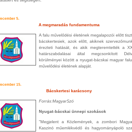
tásért és segitségért.
december 5.
A megmaradás fundamentuma
A falu művelődési életének megalapozói előtt tisz
bácskertesiek, azok előtt, akiknek szervezőmun
érezteti hatását, és akik megteremtették a X
határszabdalásai által megcsonkított Dél
körülményei között a nyugat-bácskai magyar fal
művelődési életének alapját.
december 15.
Bácskertesi karácsony
Forrás:MagyarSzó
Nyugat-bácskai ünnepi szokások
"Megjelent a Közlemények, a zombori Magyar
Kaszinó műemlékvédő és hagyományápoló sza