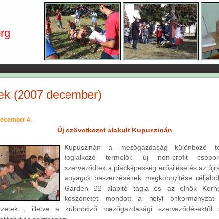
rg
ek (2007 december)
december 4.
Új szövetkezet alakult Kupuszinán
Kupuszinán a mezőgazdaság különböző terü
foglalkozó termelők új non-profit csoport
szerveződtek a piacképesség erősitése és az újr
anyagok beszerzésének megkönnyitése céljából.
Garden 22 alapitó tagja és az elnök Kerhu
köszönetet mondott a helyi önkormányzati 
ezetek , illetve a különböző mezőgazdasági szerveződésektől 