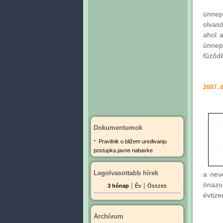
ünnep
olvasó
ahol 
ünnep
fűződi
2007. 
Dokumentumok
·
Pravilnik o bližem uređivanju
postupka javne nabavke
Legolvasottabb hírek
a nevé
önazo
|
|
3 hónap
Év
Összes
évtize
Archívum