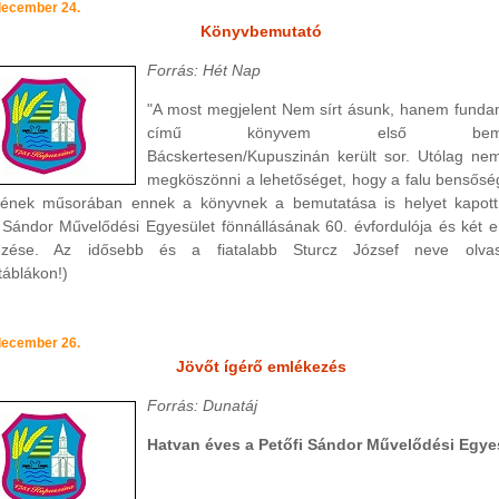
december 24.
Könyvbemutató
Forrás: Hét Nap
"A most megjelent Nem sírt ásunk, hanem fund
című könyvem első bemutat
Bácskertesen/Kupuszinán került sor. Utólag n
megköszönni a lehetőséget, hogy a falu bensősé
ének műsorában ennek a könyvnek a bemutatása is helyet kapott.
i Sándor Művelődési Egyesület fönnállásának 60. évfordulója és két e
lezése. Az idősebb és a fiatalabb Sturcz József neve olva
táblákon!)
december 26.
Jövőt ígérő emlékezés
Forrás: Dunatáj
Hatvan éves a Petőfi Sándor Művelődési Egye