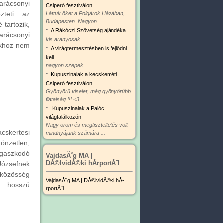
rácsonyi
Csiperó fesztiválon
ezteti az
Láttuk őket a Polgárok Házában,
Budapesten. Nagyon ...
 tartozik,
·
A Rákóczi Szövetség ajándéka
arácsonyi
kis aranyosak ...
okhoz nem
·
A virágtermesztésben is fejlődni
kell
nagyon szepek ...
·
Kupuszinaiak a kecskeméti
Csiperó fesztiválon
Gyönyörű viselet, még gyönyörűbb
fiatalság !!! <3 ...
·
Kupuszinaiak a Palóc
világtalálkozón
Nagy öröm és megtiszteltetés volt
skertesi
mindnyájunk számára ...
önzetlen,
aszkodó
VajdasĂˇg MA |
DĂ©lvidĂ©ki hĂ­rportĂˇl
Józsefnek
ő közösség
VajdasĂˇg MA | DĂ©lvidĂ©ki hĂ­
a hosszú
rportĂˇl