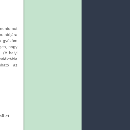
amentumot
ójára
em győzöm
ges, nagy
 (A helyi
mléktábla
sható az
sület