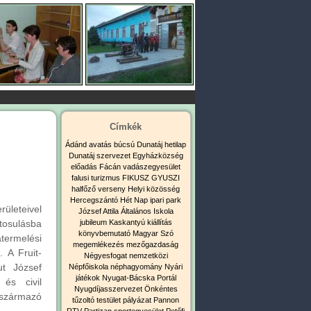
Címkék
Ádánd
avatás
búcsú
Dunatáj hetilap
Dunatáj szervezet
Egyházközség
előadás
Fácán vadászegyesület
falusi turizmus
FIKUSZ
GYUSZI
halfőző verseny
Helyi közösség
Hercegszántó
Hét Nap
ipari park
leteivel
József Attila Általános Iskola
jubileum
Kaskantyú
kiállítás
osulásba
könyvbemutató
Magyar Szó
atermelési
megemlékezés
mezőgazdaság
 A Fruit-
Négyesfogat
nemzetközi
t József
Népfőiskola
néphagyomány
Nyári
játékok
Nyugat-Bácska Portál
és civil
Nyugdíjasszervezet
Önkéntes
származó
tűzoltó testület
pályázat
Pannon
RTV
Partizan sportegyesület
Petőfi