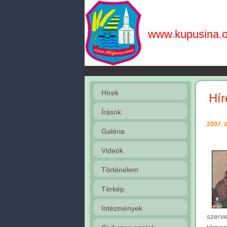
www.kupusina.o
Hírek
Hír
Írások
2007. 
Galéria
Videók
Történelem
Térkép
Intézmények
szerv