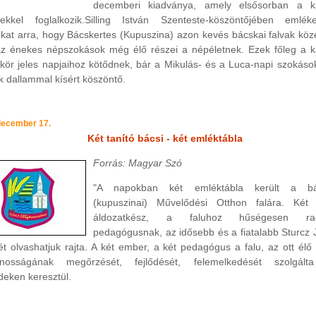
decemberi kiadványa, amely elsősorban a ka
ekkel foglalkozik.Silling István Szenteste-köszöntőjében emlék
kat arra, hogy Bácskertes (Kupuszina) azon kevés bácskai falvak közé
az énekes népszokások még élő részei a népéletnek. Ezek főleg a k
kör jeles napjaihoz kötődnek, bár a Mikulás- és a Luca-napi szokás
k dallammal kísért köszöntő.
december 17.
Két tanító bácsi - két emléktábla
Forrás: Magyar Szó
"A napokban két emléktábla került a bác
(kupuszinai) Művelődési Otthon falára. Két 
áldozatkész, a faluhoz hűségesen rag
pedagógusnak, az idősebb és a fiatalabb Sturcz 
t olvashatjuk rajta. A két ember, a két pedagógus a falu, az ott él
nosságának megőrzését, fejlődését, felemelkedését szolgált
deken keresztül.