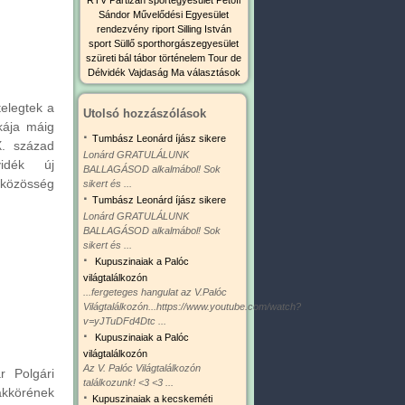
Sándor Művelődési Egyesület
rendezvény
riport
Silling István
sport
Süllő sporthorgászegyesület
szüreti bál
tábor
történelem
Tour de
Délvidék
Vajdaság Ma
választások
telegtek a
Utolsó hozzászólások
kája máig
·
Tumbász Leonárd íjász sikere
X. század
Lonárd GRATULÁLUNK
vidék új
BALLAGÁSOD alkalmábol! Sok
uközösség
sikert és ...
·
Tumbász Leonárd íjász sikere
Lonárd GRATULÁLUNK
BALLAGÁSOD alkalmábol! Sok
sikert és ...
·
Kupuszinaiak a Palóc
világtalálkozón
...fergeteges hangulat az V.Palóc
Világtalálkozón...https://www.youtube.com/watch?
v=yJTuDFd4Dtc ...
·
Kupuszinaiak a Palóc
világtalálkozón
Az V. Palóc Világtalálkozón
 Polgári
találkozunk! <3 <3 ...
kkörének
·
Kupuszinaiak a kecskeméti