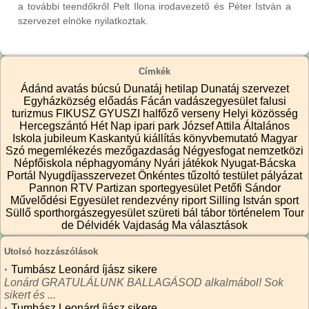
a további teendőkről Pelt Ilona irodavezető és Péter István a
szervezet elnöke nyilatkoztak.
Címkék
Ádánd
avatás
búcsú
Dunatáj hetilap
Dunatáj szervezet
Egyházközség
előadás
Fácán vadászegyesület
falusi
turizmus
FIKUSZ
GYUSZI
halfőző verseny
Helyi közösség
Hercegszántó
Hét Nap
ipari park
József Attila Általános
Iskola
jubileum
Kaskantyú
kiállítás
könyvbemutató
Magyar
Szó
megemlékezés
mezőgazdaság
Négyesfogat
nemzetközi
Népfőiskola
néphagyomány
Nyári játékok
Nyugat-Bácska
Portál
Nyugdíjasszervezet
Önkéntes tűzoltó testület
pályázat
Pannon RTV
Partizan sportegyesület
Petőfi Sándor
Művelődési Egyesület
rendezvény
riport
Silling István
sport
Süllő sporthorgászegyesület
szüreti bál
tábor
történelem
Tour
de Délvidék
Vajdaság Ma
választások
Utolsó hozzászólások
·
Tumbász Leonárd íjász sikere
Lonárd GRATULÁLUNK BALLAGÁSOD alkalmábol! Sok
sikert és ...
·
Tumbász Leonárd íjász sikere