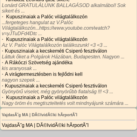
Lonárd GRATULÁLUNK BALLAGÁSOD alkalmábol! Sok
sikert és ...
·
Kupuszinaiak a Palóc világtalálkozón
...fergeteges hangulat az V.Palóc
Világtalálkozón...https://www.youtube.com/watch?
v=yJTuDFd4Dtc ...
·
Kupuszinaiak a Palóc világtalálkozón
Az V. Palóc Világtalálkozón találkozunk! <3 <3 ...
·
Kupuszinaiak a kecskeméti Csiperó fesztiválon
Láttuk őket a Polgárok Házában, Budapesten. Nagyon ...
·
A Rákóczi Szövetség ajándéka
kis aranyosak ...
·
A virágtermesztésben is fejlődni kell
nagyon szepek ...
·
Kupuszinaiak a kecskeméti Csiperó fesztiválon
Gyönyörű viselet, még gyönyörűbb fiatalság !!! <3 ...
·
Kupuszinaiak a Palóc világtalálkozón
Nagy öröm és megtiszteltetés volt mindnyájunk számára ...
VajdasĂˇg MA | DĂ©lvidĂ©ki hĂ­rportĂˇl
VajdasĂˇg MA | DĂ©lvidĂ©ki hĂ­rportĂˇl