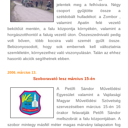
jelentek meg a felhívásra. Négy
csoport gyűjtötte össze a
szétdobált hulladékot: a Zombor ,
valamint Apatin felé vezető
bekötőút mentén, a falu központja környékén, valamint a
horgászotthontól a faluig vezető úton. Összeszednivaló pedig
volt bőven, több kocsira való szemét gyűlt össze.
Bebizonyosodott, hogy sok embernek kell változtatnia
szemléletén, környezethez való viszonyulásán. Talán az ehhez
hasonló akciók segíthetnek ebben.
2006. március 13.
Szoboravató lesz március 15-én
A Petőfi Sándor Művelődési
Egyesület valamint a Vajdasági
Magyar Művelődési Szövetség
szervezésében március 15-én 16
órakor felavatják Petőfi Sándor
mellszobrát a falu központjában. A
szobor mintegy másfél méter magas márvány talapzaton fog