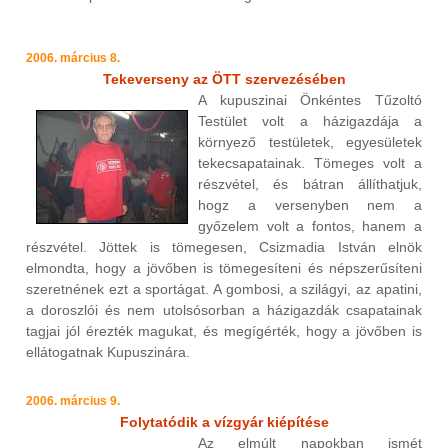
2006. március 8.
Tekeverseny az ÖTT szervezésében
A kupuszinai Önkéntes Tűzoltó
Testület volt a házigazdája a
környező testületek, egyesületek
tekecsapatainak. Tömeges volt a
részvétel, és bátran állíthatjuk,
hogz a versenyben nem a
győzelem volt a fontos, hanem a
részvétel. Jöttek is tömegesen, Csizmadia István elnök
elmondta, hogy a jövőben is tömegesíteni és népszerűsíteni
szeretnének ezt a sportágat. A gombosi, a szilágyi, az apatini,
a doroszlói és nem utolsósorban a házigazdák csapatainak
tagjai jól érezték magukat, és megígérték, hogy a jövőben is
ellátogatnak Kupuszinára.
2006. március 9.
Folytatódik a vízgyár kiépítése
Az elmúlt napokban ismét