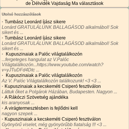
de Délvidék
Vajdaság Ma
választások
Utolsó hozzászólások
·
Tumbász Leonárd íjász sikere
Lonárd GRATULÁLUNK BALLAGÁSOD alkalmábol! Sok
sikert és ...
·
Tumbász Leonárd íjász sikere
Lonárd GRATULÁLUNK BALLAGÁSOD alkalmábol! Sok
sikert és ...
·
Kupuszinaiak a Palóc világtalálkozón
...fergeteges hangulat az V.Palóc
Világtalálkozón...https://www.youtube.com/watch?
v=yJTuDFd4Dtc ...
·
Kupuszinaiak a Palóc világtalálkozón
Az V. Palóc Világtalálkozón találkozunk! <3 <3 ...
·
Kupuszinaiak a kecskeméti Csiperó fesztiválon
Láttuk őket a Polgárok Házában, Budapesten. Nagyon ...
·
A Rákóczi Szövetség ajándéka
kis aranyosak ...
·
A virágtermesztésben is fejlődni kell
nagyon szepek ...
·
Kupuszinaiak a kecskeméti Csiperó fesztiválon
Gyönyörű viselet, még gyönyörűbb fiatalság !!! <3 ...