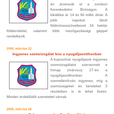
én árverezik el a zombori
Kereskedelmi Bíróságon. A
kikiáltási ár 14 és fél millió dinár. A
jobb napokat látott
földművesszövetkezet 24 hektár
földterülettel, valamint több mezőgazdasági géppel
rendelkezik.
2006. március 22.
Ingyenes szemvizsgálat lesz a nyugdíjasotthonban
A kupuszinai nyugdíjasok ingyenes
szemvizsgálatot szerveznek e
hónap (március) 27-én a
nyugdíjasotthonban. A
szemellenőrzés ingyenes, míg a
szemüvegeket és kereteket 3
részletben is le lehet fizetni.
Minden érdeklődőt szeretettel várnak.
2006. március 28.