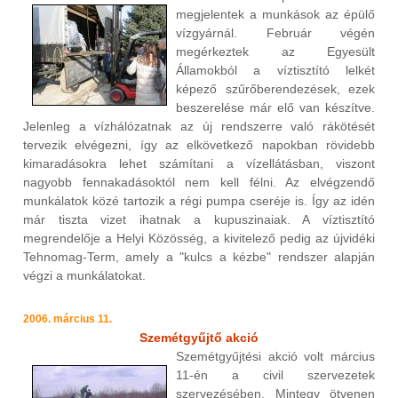
megjelentek a munkások az épülő
vízgyárnál. Február végén
megérkeztek az Egyesült
Államokból a víztisztító lelkét
képező szűrőberendezések, ezek
beszerelése már elő van készítve.
Jelenleg a vízhálózatnak az új rendszerre való rákötését
tervezik elvégezni, így az elkövetkező napokban rövidebb
kimaradásokra lehet számítani a vízellátásban, viszont
nagyobb fennakadásoktól nem kell félni. Az elvégzendő
munkálatok közé tartozik a régi pumpa cseréje is. Így az idén
már tiszta vizet ihatnak a kupuszinaiak. A víztisztító
megrendelője a Helyi Közösség, a kivitelező pedig az újvidéki
Tehnomag-Term, amely a "kulcs a kézbe" rendszer alapján
végzi a munkálatokat.
2006. március 11.
Szemétgyűjtő akció
Szemétgyűjtési akció volt március
11-én a civil szervezetek
szervezésében. Mintegy ötvenen