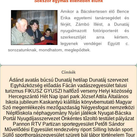
Sokszor egymás ellenében élünk
Amikor a Bácskertesen élő Bence
Erika egyetemi tanársegédet és
férjét, Zámbó Illést, a Dunatáj
nyugalmazott fotóriporterét és
szerkesztőjét arra kértem,
legyenek vendégei Együtt c.
sorozatunknak, mondhatom, meglepődtek.
Címkék
Ádánd
avatás
búcsú
Dunatáj hetilap
Dunatáj szervezet
Egyházközség
előadás
Fácán vadászegyesület
falusi
turizmus
FIKUSZ
GYUSZI
halfőző verseny
Helyi közösség
Hercegszántó
Hét Nap
ipari park
József Attila Általános
Iskola
jubileum
Kaskantyú
kiállítás
könyvbemutató
Magyar
Szó
megemlékezés
mezőgazdaság
Négyesfogat
nemzetközi
Népfőiskola
néphagyomány
Nyári játékok
Nyugat-Bácska
Portál
Nyugdíjasszervezet
Önkéntes tűzoltó testület
pályázat
Pannon RTV
Partizan sportegyesület
Petőfi Sándor
Művelődési Egyesület
rendezvény
riport
Silling István
sport
Süllő sporthorgászegyesület
szüreti bál
tábor
történelem
Tour