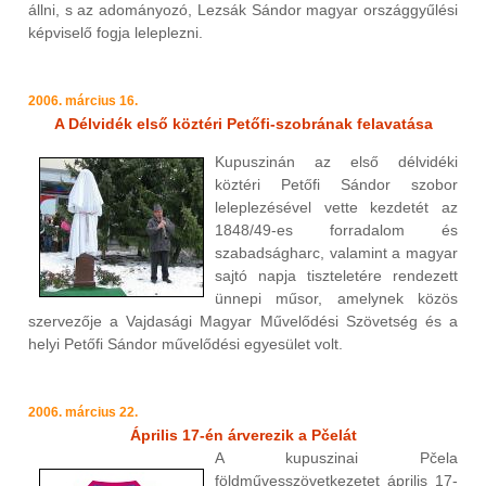
állni, s az adományozó, Lezsák Sándor magyar országgyűlési
képviselő fogja leleplezni.
2006. március 16.
A Délvidék első köztéri Petőfi-szobrának felavatása
Kupuszinán az első délvidéki
köztéri Petőfi Sándor szobor
leleplezésével vette kezdetét az
1848/49-es forradalom és
szabadságharc, valamint a magyar
sajtó napja tiszteletére rendezett
ünnepi műsor, amelynek közös
szervezője a Vajdasági Magyar Művelődési Szövetség és a
helyi Petőfi Sándor művelődési egyesület volt.
2006. március 22.
Április 17-én árverezik a Pčelát
A kupuszinai Pčela
földművesszövetkezetet április 17-