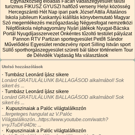
Egyházközség
előadás
Fácán vadászegyesület
falusi
turizmus
FIKUSZ
GYUSZI
halfőző verseny
Helyi közösség
Hercegszántó
Hét Nap
ipari park
József Attila Általános
Iskola
jubileum
Kaskantyú
kiállítás
könyvbemutató
Magyar
Szó
megemlékezés
mezőgazdaság
Négyesfogat
nemzetközi
Népfőiskola
néphagyomány
Nyári játékok
Nyugat-Bácska
Portál
Nyugdíjasszervezet
Önkéntes tűzoltó testület
pályázat
Pannon RTV
Partizan sportegyesület
Petőfi Sándor
Művelődési Egyesület
rendezvény
riport
Silling István
sport
Süllő sporthorgászegyesület
szüreti bál
tábor
történelem
Tour
de Délvidék
Vajdaság Ma
választások
Utolsó hozzászólások
·
Tumbász Leonárd íjász sikere
Lonárd GRATULÁLUNK BALLAGÁSOD alkalmábol! Sok
sikert és ...
·
Tumbász Leonárd íjász sikere
Lonárd GRATULÁLUNK BALLAGÁSOD alkalmábol! Sok
sikert és ...
·
Kupuszinaiak a Palóc világtalálkozón
...fergeteges hangulat az V.Palóc
Világtalálkozón...https://www.youtube.com/watch?
v=yJTuDFd4Dtc ...
·
Kupuszinaiak a Palóc világtalálkozón