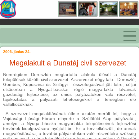
2006. június 24.
Megalakult a Dunatáj civil szervezet
Nemrégiben Doroszlón megtartotta alakuló ülését a Dunatáj
települések közötti civil szervezet. A szervezet négy falu - Doroszló,
Gombos, Kupuszina és Szilágyi - összefogásával jött létre, céljai
elsősorban a Nyugat-bácskai régió magyarlakta falvainak
gazdasági fejlesztése, az uniós pályázatokon való részvétel,
tájékoztatás a pályázati lehetőségekről a térségben élő
vállalkozóknak.
A szervezet megalakításának ötlete azután merült fel, hogy a
Vajdasági Ifjúsági Fórum elnyerte a Szülőföld Alap pályázatát,
amelyet a Nyugat-bácska magyarlakta településeinek fejlesztési
tervének kidolgozására nyújtott be. Ez a terv elkészült, de annak
megvalósítására, a további pályázatokon való részvételre szükség
volt egy mind a négy települést összefogó jogi személyre. A Dunatáj