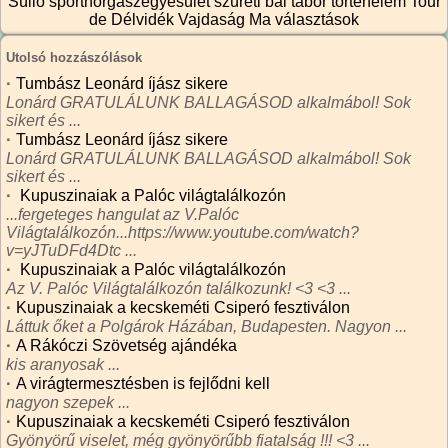
Süllő sporthorgászegyesület
szüreti bál
tábor
történelem
Tour
de Délvidék
Vajdaság Ma
választások
Utolsó hozzászólások
·
Tumbász Leonárd íjász sikere
Lonárd GRATULÁLUNK BALLAGÁSOD alkalmábol! Sok
sikert és ...
·
Tumbász Leonárd íjász sikere
Lonárd GRATULÁLUNK BALLAGÁSOD alkalmábol! Sok
sikert és ...
·
Kupuszinaiak a Palóc világtalálkozón
...fergeteges hangulat az V.Palóc
Világtalálkozón...https://www.youtube.com/watch?
v=yJTuDFd4Dtc ...
·
Kupuszinaiak a Palóc világtalálkozón
Az V. Palóc Világtalálkozón találkozunk! <3 <3 ...
·
Kupuszinaiak a kecskeméti Csiperó fesztiválon
Láttuk őket a Polgárok Házában, Budapesten. Nagyon ...
·
A Rákóczi Szövetség ajándéka
kis aranyosak ...
·
A virágtermesztésben is fejlődni kell
nagyon szepek ...
·
Kupuszinaiak a kecskeméti Csiperó fesztiválon
Gyönyörű viselet, még gyönyörűbb fiatalság !!! <3 ...