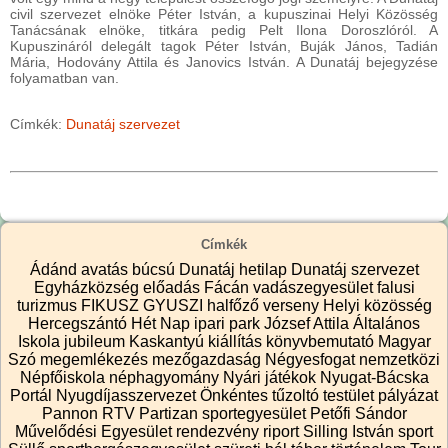
civil szervezet elnöke Péter István, a kupuszinai Helyi Közösség
Tanácsának elnöke, titkára pedig Pelt Ilona Doroszlóról. A
Kupuszináról delegált tagok Péter István, Buják János, Tadián
Mária, Hodovány Attila és Janovics István. A Dunatáj bejegyzése
folyamatban van.
Címkék:
Dunatáj szervezet
Címkék
Ádánd
avatás
búcsú
Dunatáj hetilap
Dunatáj szervezet
Egyházközség
előadás
Fácán vadászegyesület
falusi
turizmus
FIKUSZ
GYUSZI
halfőző verseny
Helyi közösség
Hercegszántó
Hét Nap
ipari park
József Attila Általános
Iskola
jubileum
Kaskantyú
kiállítás
könyvbemutató
Magyar
Szó
megemlékezés
mezőgazdaság
Négyesfogat
nemzetközi
Népfőiskola
néphagyomány
Nyári játékok
Nyugat-Bácska
Portál
Nyugdíjasszervezet
Önkéntes tűzoltó testület
pályázat
Pannon RTV
Partizan sportegyesület
Petőfi Sándor
Művelődési Egyesület
rendezvény
riport
Silling István
sport