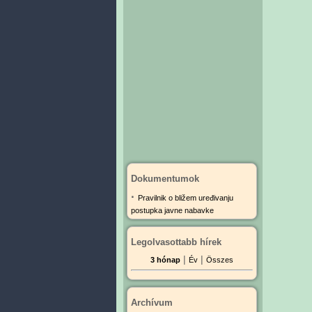
Dokumentumok
·
Pravilnik o bližem uređivanju
postupka javne nabavke
Legolvasottabb hírek
|
|
3 hónap
Év
Összes
Archívum