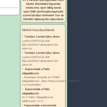
Sándor Művelődési Egyesület
rendezvény
riport
Silling István
sport
Süllő sporthorgászegyesület
szüreti bál
tábor
történelem
Tour de
Délvidék
Vajdaság Ma
választások
Utolsó hozzászólások
·
Tumbász Leonárd íjász sikere
Lonárd GRATULÁLUNK
BALLAGÁSOD alkalmábol! Sok
sikert és ...
·
Tumbász Leonárd íjász sikere
Lonárd GRATULÁLUNK
BALLAGÁSOD alkalmábol! Sok
sikert és ...
·
Kupuszinaiak a Palóc
világtalálkozón
...fergeteges hangulat az V.Palóc
Világtalálkozón...https://www.youtube.com/watch?
v=yJTuDFd4Dtc ...
·
Kupuszinaiak a Palóc
világtalálkozón
Az V. Palóc Világtalálkozón
találkozunk! <3 <3 ...
·
Kupuszinaiak a kecskeméti