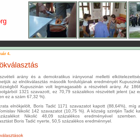
rg
uár 4.
ökválasztás
zvételi arány és a demokratikus irányvonal melletti elkötelezetts
hetjük az elnökválasztás második fordulójának eredményét Kupuszin
községből Kupuszinán volt legmagasabb a részvételi arány. Az 186
polgárból 1321 szavazott, ez 70,79 százalékos részvételt jelent (az e
n ez a szám 67,32 %).
ata elnökjelölt, Boris Tadić 1171 szavazatot kapott (88,64%), míg a
, Tomislav Nikolić 142 szavazatot (10,75 %). A község szintjén Tadić ka
zázalékot Nikolić 48,09 százalékos eredményével szemben. 
asztást Boris Tadić nyerte, 50,5 százalékos eredménnyel.
választások