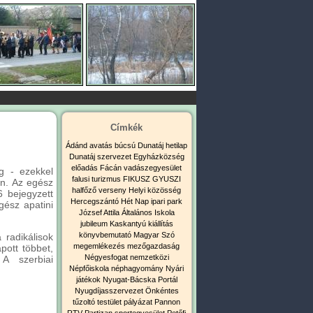
Címkék
Ádánd
avatás
búcsú
Dunatáj hetilap
Dunatáj szervezet
Egyházközség
előadás
Fácán vadászegyesület
ég - ezekkel
falusi turizmus
FIKUSZ
GYUSZI
án. Az egész
halfőző verseny
Helyi közösség
6 bejegyzett
Hercegszántó
Hét Nap
ipari park
gész apatini
József Attila Általános Iskola
jubileum
Kaskantyú
kiállítás
könyvbemutató
Magyar Szó
 radikálisok
megemlékezés
mezőgazdaság
pott többet,
Négyesfogat
nemzetközi
A szerbiai
Népfőiskola
néphagyomány
Nyári
játékok
Nyugat-Bácska Portál
Nyugdíjasszervezet
Önkéntes
tűzoltó testület
pályázat
Pannon
RTV
Partizan sportegyesület
Petőfi