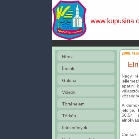
www.kupusina.o
2008. febr
Hírek
Eln
Írások
Nagy rés
Galéria
jellemez
apatini 
választó
Videók
községbe
Történelem
A demokr
jelöltje
50,54 s
Térkép
elnökvál
Intézmények
Címkék: