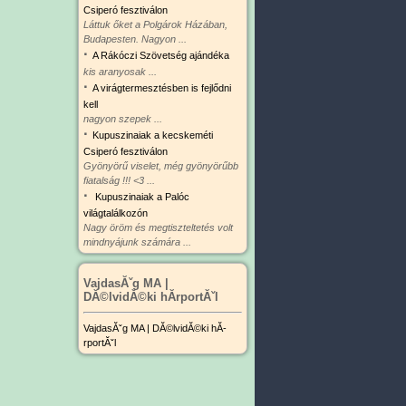
Csiperó fesztiválon
Láttuk őket a Polgárok Házában,
Budapesten. Nagyon ...
·
A Rákóczi Szövetség ajándéka
kis aranyosak ...
·
A virágtermesztésben is fejlődni
kell
nagyon szepek ...
·
Kupuszinaiak a kecskeméti
Csiperó fesztiválon
Gyönyörű viselet, még gyönyörűbb
fiatalság !!! <3 ...
·
Kupuszinaiak a Palóc
világtalálkozón
Nagy öröm és megtiszteltetés volt
mindnyájunk számára ...
VajdasĂˇg MA |
DĂ©lvidĂ©ki hĂ­rportĂˇl
VajdasĂˇg MA | DĂ©lvidĂ©ki hĂ­
rportĂˇl