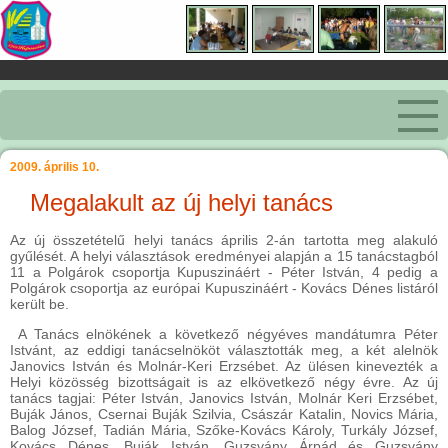
2009. április 10.
Megalakult az új helyi tanács
Az új összetételű helyi tanács április 2-án tartotta meg alakuló
gyűlését. A helyi választások eredményei alapján a 15 tanácstagból
11 a Polgárok csoportja Kupuszináért - Péter István, 4 pedig a
Polgárok csoportja az európai Kupuszináért - Kovács Dénes listáról
került be.
A Tanács elnökének a következő négyéves mandátumra Péter
Istvánt, az eddigi tanácselnököt választották meg, a két alelnök
Janovics István és Molnár-Keri Erzsébet. Az ülésen kinevezték a
Helyi közösség bizottságait is az elkövetkező négy évre. Az új
tanács tagjai: Péter István, Janovics István, Molnár Keri Erzsébet,
Buják János, Csernai Buják Szilvia, Császár Katalin, Novics Mária,
Balog József, Tadián Mária, Szőke-Kovács Károly, Turkály József,
Kovács Dénes, Buják István, Guzsvány Árpád és Guzsvány