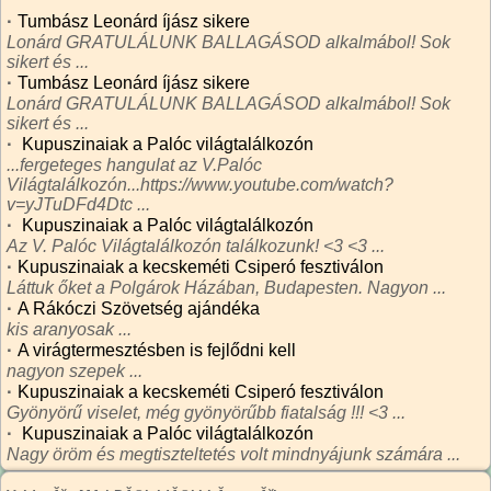
·
Tumbász Leonárd íjász sikere
Lonárd GRATULÁLUNK BALLAGÁSOD alkalmábol! Sok
sikert és ...
·
Tumbász Leonárd íjász sikere
Lonárd GRATULÁLUNK BALLAGÁSOD alkalmábol! Sok
sikert és ...
·
Kupuszinaiak a Palóc világtalálkozón
...fergeteges hangulat az V.Palóc
Világtalálkozón...https://www.youtube.com/watch?
v=yJTuDFd4Dtc ...
·
Kupuszinaiak a Palóc világtalálkozón
Az V. Palóc Világtalálkozón találkozunk! <3 <3 ...
·
Kupuszinaiak a kecskeméti Csiperó fesztiválon
Láttuk őket a Polgárok Házában, Budapesten. Nagyon ...
·
A Rákóczi Szövetség ajándéka
kis aranyosak ...
·
A virágtermesztésben is fejlődni kell
nagyon szepek ...
·
Kupuszinaiak a kecskeméti Csiperó fesztiválon
Gyönyörű viselet, még gyönyörűbb fiatalság !!! <3 ...
·
Kupuszinaiak a Palóc világtalálkozón
Nagy öröm és megtiszteltetés volt mindnyájunk számára ...