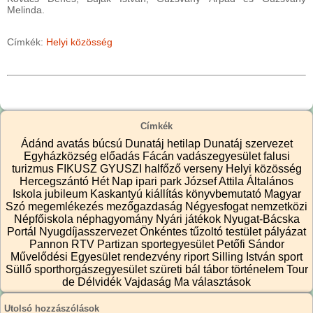
Melinda.
Címkék:
Helyi közösség
Címkék
Ádánd
avatás
búcsú
Dunatáj hetilap
Dunatáj szervezet
Egyházközség
előadás
Fácán vadászegyesület
falusi
turizmus
FIKUSZ
GYUSZI
halfőző verseny
Helyi közösség
Hercegszántó
Hét Nap
ipari park
József Attila Általános
Iskola
jubileum
Kaskantyú
kiállítás
könyvbemutató
Magyar
Szó
megemlékezés
mezőgazdaság
Négyesfogat
nemzetközi
Népfőiskola
néphagyomány
Nyári játékok
Nyugat-Bácska
Portál
Nyugdíjasszervezet
Önkéntes tűzoltó testület
pályázat
Pannon RTV
Partizan sportegyesület
Petőfi Sándor
Művelődési Egyesület
rendezvény
riport
Silling István
sport
Süllő sporthorgászegyesület
szüreti bál
tábor
történelem
Tour
de Délvidék
Vajdaság Ma
választások
Utolsó hozzászólások