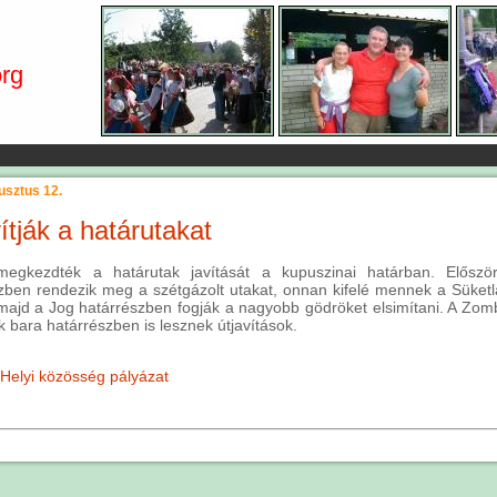
rg
usztus 12.
ítják a határutakat
megkezdték a határutak javítását a kupuszinai határban. Elősz
zben rendezik meg a szétgázolt utakat, onnan kifelé mennek a Süketl
 majd a Jog határrészben fogják a nagyobb gödröket elsimítani. A Zomb
 bara határrészben is lesznek útjavítások.
Helyi közösség
pályázat