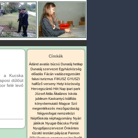
Címkék
Ádánd
avatás
búcsú
Dunatáj hetilap
Dunatáj szervezet
Egyházközség
előadás
Fácán vadászegyesület
ör a Kucska
falusi turizmus
FIKUSZ
GYUSZI
aposi dűlőút
halfőző verseny
Helyi közösség
or felé levő
Hercegszántó
Hét Nap
ipari park
József Attila Általános Iskola
jubileum
Kaskantyú
kiállítás
könyvbemutató
Magyar Szó
megemlékezés
mezőgazdaság
Négyesfogat
nemzetközi
Népfőiskola
néphagyomány
Nyári
játékok
Nyugat-Bácska Portál
Nyugdíjasszervezet
Önkéntes
tűzoltó testület
pályázat
Pannon
RTV
Partizan sportegyesület
Petőfi