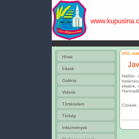
www.kupusina.o
2011. aug
Hírek
Jav
Írások
Hétfőn 
Galéria
határrés
elejére,
Harmadik
Videók
Történelem
Címkék:
Térkép
Intézmények