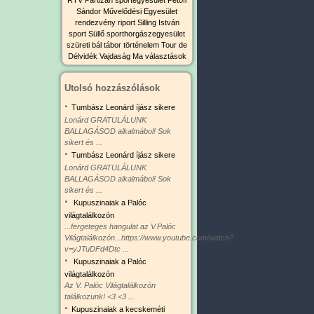
Sándor Művelődési Egyesület
rendezvény
riport
Silling István
sport
Süllő sporthorgászegyesület
szüreti bál
tábor
történelem
Tour de
Délvidék
Vajdaság Ma
választások
Utolsó hozzászólások
·
Tumbász Leonárd íjász sikere
Lonárd GRATULÁLUNK
BALLAGÁSOD alkalmábol! Sok
sikert és ...
·
Tumbász Leonárd íjász sikere
Lonárd GRATULÁLUNK
BALLAGÁSOD alkalmábol! Sok
sikert és ...
·
Kupuszinaiak a Palóc
világtalálkozón
...fergeteges hangulat az V.Palóc
Világtalálkozón...https://www.youtube.com/watch?
v=yJTuDFd4Dtc ...
·
Kupuszinaiak a Palóc
világtalálkozón
Az V. Palóc Világtalálkozón
találkozunk! <3 <3 ...
·
Kupuszinaiak a kecskeméti