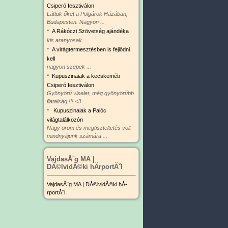
Csiperó fesztiválon
Láttuk őket a Polgárok Házában,
Budapesten. Nagyon ...
·
A Rákóczi Szövetség ajándéka
kis aranyosak ...
·
A virágtermesztésben is fejlődni
kell
nagyon szepek ...
·
Kupuszinaiak a kecskeméti
Csiperó fesztiválon
Gyönyörű viselet, még gyönyörűbb
fiatalság !!! <3 ...
·
Kupuszinaiak a Palóc
világtalálkozón
Nagy öröm és megtiszteltetés volt
mindnyájunk számára ...
VajdasĂˇg MA |
DĂ©lvidĂ©ki hĂ­rportĂˇl
VajdasĂˇg MA | DĂ©lvidĂ©ki hĂ­
rportĂˇl