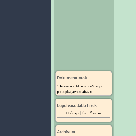
Dokumentumok
·
Pravilnik o bližem uređivanju
postupka javne nabavke
Legolvasottabb hírek
|
|
3 hónap
Év
Összes
Archívum