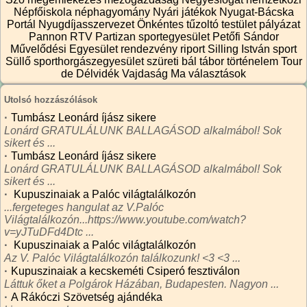
Népfőiskola
néphagyomány
Nyári játékok
Nyugat-Bácska
Portál
Nyugdíjasszervezet
Önkéntes tűzoltó testület
pályázat
Pannon RTV
Partizan sportegyesület
Petőfi Sándor
Művelődési Egyesület
rendezvény
riport
Silling István
sport
Süllő sporthorgászegyesület
szüreti bál
tábor
történelem
Tour
de Délvidék
Vajdaság Ma
választások
Utolsó hozzászólások
·
Tumbász Leonárd íjász sikere
Lonárd GRATULÁLUNK BALLAGÁSOD alkalmábol! Sok
sikert és ...
·
Tumbász Leonárd íjász sikere
Lonárd GRATULÁLUNK BALLAGÁSOD alkalmábol! Sok
sikert és ...
·
Kupuszinaiak a Palóc világtalálkozón
...fergeteges hangulat az V.Palóc
Világtalálkozón...https://www.youtube.com/watch?
v=yJTuDFd4Dtc ...
·
Kupuszinaiak a Palóc világtalálkozón
Az V. Palóc Világtalálkozón találkozunk! <3 <3 ...
·
Kupuszinaiak a kecskeméti Csiperó fesztiválon
Láttuk őket a Polgárok Házában, Budapesten. Nagyon ...
·
A Rákóczi Szövetség ajándéka