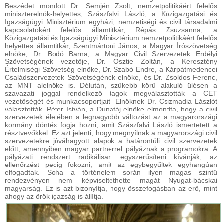
Beszédet mondott Dr. Semjén Zsolt, nemzetpolitikáért felelős
miniszterelnök-helyettes, Szászfalvi László, a Közigazgatási és
Igazságügyi Minisztérium egyházi, nemzetiségi és civil társadalmi
kapcsolatokért felelős államtitkár, Répás Zsuzsanna, a
Közigazgatási és Igazságügyi Minisztérium nemzetpolitikáért felelős
helyettes államtitkár, Szentmártoni János, a Magyar Írószövetség
elnöke, Dr. Bodó Barna, a Magyar Civil Szervezetek Erdélyi
Szövetségének vezetője, Dr. Osztie Zoltán, a Keresztény
Értelmiségi Szövetség elnöke, Dr. Szabó Endre, a Kárpátmedencei
Családszervezetek Szövetségének elnöke, és Dr. Zsoldos Ferenc,
az MNT alelnöke is. Délután, szűkebb körű alakuló ülésen a
szavazati joggal rendelkező tagok megválasztották a CET
vezetőségét és munkacsoportjait. Elnöknek Dr. Csizmadia Lászlót
választották. Péter István, a Dunatáj elnöke elmondta, hogy a civil
szervezetek életében a legnagyobb változást az a magyarországi
kormány döntés fogja hozni, amit Szászfalvi László ismertetett a
résztvevőkkel. Ez azt jelenti, hogy megnyílnak a magyarországi civil
szervezetekre jóváhagyott alapok a határontúli civil szervezetek
előtt, amennyiben magyar partnerrel pályáznak a programokra. A
pályázati rendszert radikálisan egyszerűsíteni kívánják, az
ellenőrzést pedig fokozni, amit az egybegyűltek egyhangúan
elfogadtak. Soha a történelem során ilyen magas szintű
rendezvényen nem képviseltethette magát Nyugat-bácskai
magyarság. Ez is azt bizonyítja, hogy összefogásban az erő, mint
ahogy az örök igazság is állítja.