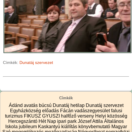
Címkék:
Dunatáj szervezet
Címkék
Ádánd
avatás
búcsú
Dunatáj hetilap
Dunatáj szervezet
Egyházközség
előadás
Fácán vadászegyesület
falusi
turizmus
FIKUSZ
GYUSZI
halfőző verseny
Helyi közösség
Hercegszántó
Hét Nap
ipari park
József Attila Általános
Iskola
jubileum
Kaskantyú
kiállítás
könyvbemutató
Magyar
Szó
megemlékezés
mezőgazdaság
Négyesfogat
nemzetközi