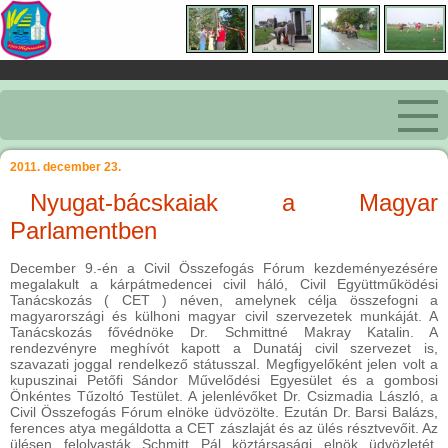
2011. december 23.
Nyugat-bácskaiak a Magyar
Parlamentben
December 9.-én a Civil Összefogás Fórum kezdeményezésére
megalakult a kárpátmedencei civil háló, Civil Együttműködési
Tanácskozás ( CET ) néven, amelynek célja összefogni a
magyarországi és külhoni magyar civil szervezetek munkáját. A
Tanácskozás fővédnöke Dr. Schmittné Makray Katalin. A
rendezvényre meghívót kapott a Dunatáj civil szervezet is,
szavazati joggal rendelkező státusszal. Megfigyelőként jelen volt a
kupuszinai Petőfi Sándor Művelődési Egyesület és a gombosi
Önkéntes Tűzoltó Testület. A jelenlévőket Dr. Csizmadia László, a
Civil Összefogás Fórum elnöke üdvözölte. Ezután Dr. Barsi Balázs,
ferences atya megáldotta a CET zászlaját és az ülés résztvevőit. Az
ülésen felolvasták Schmitt Pál köztársasági elnök üdvözletét.