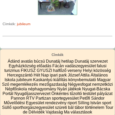
Címkék:
jubileum
Címkék
Ádánd
avatás
búcsú
Dunatáj hetilap
Dunatáj szervezet
Egyházközség
előadás
Fácán vadászegyesület
falusi
turizmus
FIKUSZ
GYUSZI
halfőző verseny
Helyi közösség
Hercegszántó
Hét Nap
ipari park
József Attila Általános
Iskola
jubileum
Kaskantyú
kiállítás
könyvbemutató
Magyar
Szó
megemlékezés
mezőgazdaság
Négyesfogat
nemzetközi
Népfőiskola
néphagyomány
Nyári játékok
Nyugat-Bácska
Portál
Nyugdíjasszervezet
Önkéntes tűzoltó testület
pályázat
Pannon RTV
Partizan sportegyesület
Petőfi Sándor
Művelődési Egyesület
rendezvény
riport
Silling István
sport
Süllő sporthorgászegyesület
szüreti bál
tábor
történelem
Tour
de Délvidék
Vajdaság Ma
választások