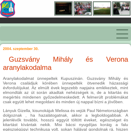
2004. szeptember 30.
Guzsvány Mihály és Verona
aranylakodalma
Aranylakodalmat ünnepeltek Kupuszinán. Guzsvány Mihály és
Verona családjuk körében ünnepelték ötvenedik házassági
évfordulójukat. Az elmúlt évek legszebb napjaira emlékeztek, mint
elmondták az út során akadtak nehézségek is, de a kitartás és
megértés mindenen győzedelmeskedett. A felmerült problémákat
csak együtt lehet megoldani és minden új nappal bízni a jövőben.
Lányuk Gizella, kisunokájuk Melissa és vejük Paul Németországban
dolgoznak , ha hazalátogatnak, akkor a legboldogabbak. A
jelenlévők további, hosszú eggyüt töltött éveket, egészséget és
kitartást kívántak nekik. Misi bácsi nyugdíjas koráig a falu
egészségügyi technikusa volt, sokan hálával gondolnak rá, hiszen