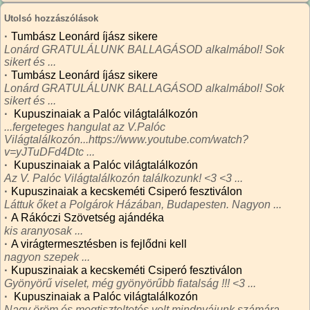
Utolsó hozzászólások
·
Tumbász Leonárd íjász sikere
Lonárd GRATULÁLUNK BALLAGÁSOD alkalmábol! Sok
sikert és ...
·
Tumbász Leonárd íjász sikere
Lonárd GRATULÁLUNK BALLAGÁSOD alkalmábol! Sok
sikert és ...
·
Kupuszinaiak a Palóc világtalálkozón
...fergeteges hangulat az V.Palóc
Világtalálkozón...https://www.youtube.com/watch?
v=yJTuDFd4Dtc ...
·
Kupuszinaiak a Palóc világtalálkozón
Az V. Palóc Világtalálkozón találkozunk! <3 <3 ...
·
Kupuszinaiak a kecskeméti Csiperó fesztiválon
Láttuk őket a Polgárok Házában, Budapesten. Nagyon ...
·
A Rákóczi Szövetség ajándéka
kis aranyosak ...
·
A virágtermesztésben is fejlődni kell
nagyon szepek ...
·
Kupuszinaiak a kecskeméti Csiperó fesztiválon
Gyönyörű viselet, még gyönyörűbb fiatalság !!! <3 ...
·
Kupuszinaiak a Palóc világtalálkozón
Nagy öröm és megtiszteltetés volt mindnyájunk számára ...