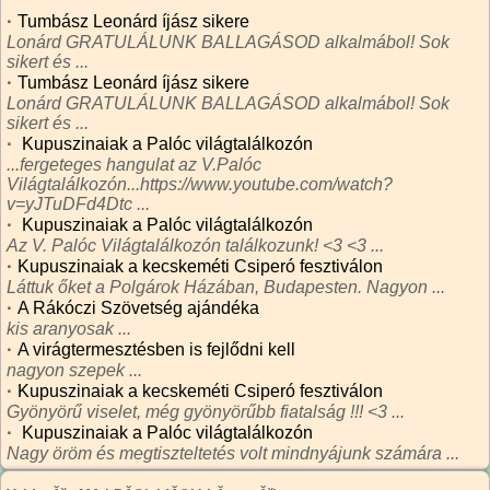
·
Tumbász Leonárd íjász sikere
Lonárd GRATULÁLUNK BALLAGÁSOD alkalmábol! Sok
sikert és ...
·
Tumbász Leonárd íjász sikere
Lonárd GRATULÁLUNK BALLAGÁSOD alkalmábol! Sok
sikert és ...
·
Kupuszinaiak a Palóc világtalálkozón
...fergeteges hangulat az V.Palóc
Világtalálkozón...https://www.youtube.com/watch?
v=yJTuDFd4Dtc ...
·
Kupuszinaiak a Palóc világtalálkozón
Az V. Palóc Világtalálkozón találkozunk! <3 <3 ...
·
Kupuszinaiak a kecskeméti Csiperó fesztiválon
Láttuk őket a Polgárok Házában, Budapesten. Nagyon ...
·
A Rákóczi Szövetség ajándéka
kis aranyosak ...
·
A virágtermesztésben is fejlődni kell
nagyon szepek ...
·
Kupuszinaiak a kecskeméti Csiperó fesztiválon
Gyönyörű viselet, még gyönyörűbb fiatalság !!! <3 ...
·
Kupuszinaiak a Palóc világtalálkozón
Nagy öröm és megtiszteltetés volt mindnyájunk számára ...