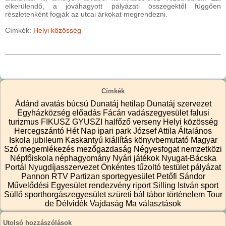
elkerülendő, a jóváhagyott pályázati összegektől függően
részletenként fogják az utcai árkokat megrendezni.
Címkék:
Helyi közösség
Címkék
Ádánd
avatás
búcsú
Dunatáj hetilap
Dunatáj szervezet
Egyházközség
előadás
Fácán vadászegyesület
falusi
turizmus
FIKUSZ
GYUSZI
halfőző verseny
Helyi közösség
Hercegszántó
Hét Nap
ipari park
József Attila Általános
Iskola
jubileum
Kaskantyú
kiállítás
könyvbemutató
Magyar
Szó
megemlékezés
mezőgazdaság
Négyesfogat
nemzetközi
Népfőiskola
néphagyomány
Nyári játékok
Nyugat-Bácska
Portál
Nyugdíjasszervezet
Önkéntes tűzoltó testület
pályázat
Pannon RTV
Partizan sportegyesület
Petőfi Sándor
Művelődési Egyesület
rendezvény
riport
Silling István
sport
Süllő sporthorgászegyesület
szüreti bál
tábor
történelem
Tour
de Délvidék
Vajdaság Ma
választások
Utolsó hozzászólások