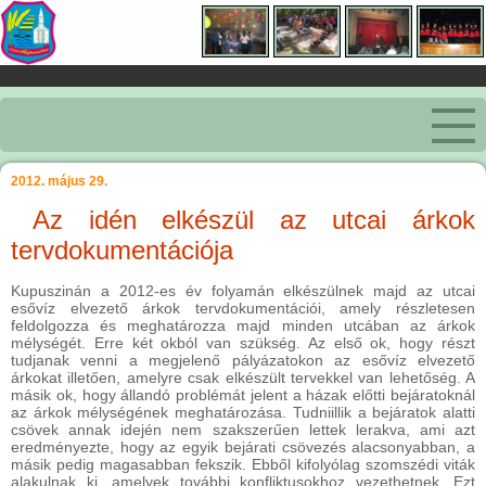
2012. május 29.
Az idén elkészül az utcai árkok
tervdokumentációja
Kupuszinán a 2012-es év folyamán elkészülnek majd az utcai
esővíz elvezető árkok tervdokumentációi, amely részletesen
feldolgozza és meghatározza majd minden utcában az árkok
mélységét. Erre két okból van szükség. Az első ok, hogy részt
tudjanak venni a megjelenő pályázatokon az esővíz elvezető
árkokat illetően, amelyre csak elkészült tervekkel van lehetőség. A
másik ok, hogy állandó problémát jelent a házak előtti bejáratoknál
az árkok mélységének meghatározása. Tudniillik a bejáratok alatti
csövek annak idején nem szakszerűen lettek lerakva, ami azt
eredményezte, hogy az egyik bejárati csövezés alacsonyabban, a
másik pedig magasabban fekszik. Ebből kifolyólag szomszédi viták
alakulnak ki, amelyek további konfliktusokhoz vezethetnek. Ezt