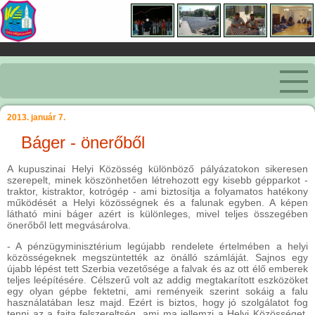
2013. január 7.
Báger - önerőből
A kupuszinai Helyi Közösség különböző pályázatokon sikeresen
szerepelt, minek köszönhetően létrehozott egy kisebb gépparkot -
traktor, kistraktor, kotrógép - ami biztosítja a folyamatos hatékony
működését a Helyi közösségnek és a falunak egyben. A képen
látható mini báger azért is különleges, mivel teljes összegében
önerőből lett megvásárolva.
- A pénzügyminisztérium legújabb rendelete értelmében a helyi
közösségeknek megszüntették az önálló számláját. Sajnos egy
újabb lépést tett Szerbia vezetősége a falvak és az ott élő emberek
teljes leépítésére. Célszerű volt az addig megtakarított eszközöket
egy olyan gépbe fektetni, ami reményeik szerint sokáig a falu
használatában lesz majd. Ezért is biztos, hogy jó szolgálatot fog
tenni az a fajta felszereltség, ami ma jellemzi a Helyi Közösséget.