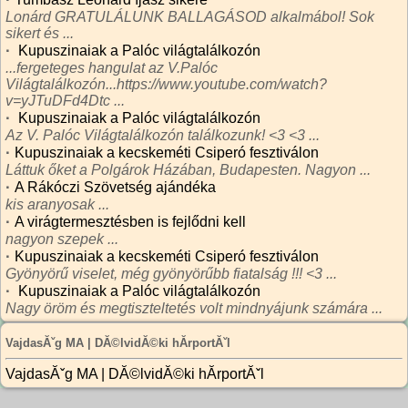
Lonárd GRATULÁLUNK BALLAGÁSOD alkalmábol! Sok
sikert és ...
·
Kupuszinaiak a Palóc világtalálkozón
...fergeteges hangulat az V.Palóc
Világtalálkozón...https://www.youtube.com/watch?
v=yJTuDFd4Dtc ...
·
Kupuszinaiak a Palóc világtalálkozón
Az V. Palóc Világtalálkozón találkozunk! <3 <3 ...
·
Kupuszinaiak a kecskeméti Csiperó fesztiválon
Láttuk őket a Polgárok Házában, Budapesten. Nagyon ...
·
A Rákóczi Szövetség ajándéka
kis aranyosak ...
·
A virágtermesztésben is fejlődni kell
nagyon szepek ...
·
Kupuszinaiak a kecskeméti Csiperó fesztiválon
Gyönyörű viselet, még gyönyörűbb fiatalság !!! <3 ...
·
Kupuszinaiak a Palóc világtalálkozón
Nagy öröm és megtiszteltetés volt mindnyájunk számára ...
VajdasĂˇg MA | DĂ©lvidĂ©ki hĂ­rportĂˇl
VajdasĂˇg MA | DĂ©lvidĂ©ki hĂ­rportĂˇl