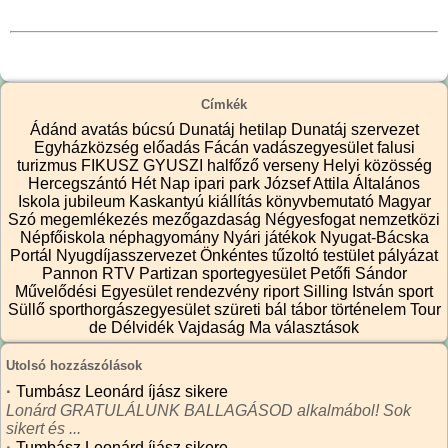
Címkék
Ádánd
avatás
búcsú
Dunatáj hetilap
Dunatáj szervezet
Egyházközség
előadás
Fácán vadászegyesület
falusi
turizmus
FIKUSZ
GYUSZI
halfőző verseny
Helyi közösség
Hercegszántó
Hét Nap
ipari park
József Attila Általános
Iskola
jubileum
Kaskantyú
kiállítás
könyvbemutató
Magyar
Szó
megemlékezés
mezőgazdaság
Négyesfogat
nemzetközi
Népfőiskola
néphagyomány
Nyári játékok
Nyugat-Bácska
Portál
Nyugdíjasszervezet
Önkéntes tűzoltó testület
pályázat
Pannon RTV
Partizan sportegyesület
Petőfi Sándor
Művelődési Egyesület
rendezvény
riport
Silling István
sport
Süllő sporthorgászegyesület
szüreti bál
tábor
történelem
Tour
de Délvidék
Vajdaság Ma
választások
Utolsó hozzászólások
·
Tumbász Leonárd íjász sikere
Lonárd GRATULÁLUNK BALLAGÁSOD alkalmábol! Sok
sikert és ...
·
Tumbász Leonárd íjász sikere