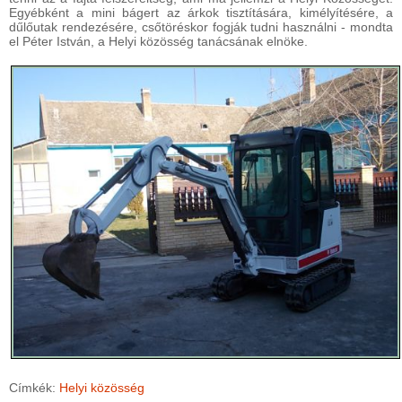
Egyébként a mini bágert az árkok tisztítására, kimélyítésére, a
dűlőutak rendezésére, csőtöréskor fogják tudni használni - mondta
el Péter István, a Helyi közösség tanácsának elnöke.
Címkék:
Helyi közösség