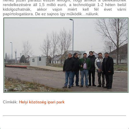
nehéz józan paraszt ésszel felfogni, hogy amikor a befektetőnek
rendelkezésére áll 1,5 millió euró, a technológiát 1-2 héten belül
kidolgozhatnák, akkor vajon miért kell fél évet várni
papírtologatásra. De ez sajnos így működik…nálunk.
Címkék:
Helyi közösség
ipari park