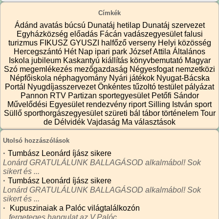
Címkék
Ádánd
avatás
búcsú
Dunatáj hetilap
Dunatáj szervezet
Egyházközség
előadás
Fácán vadászegyesület
falusi
turizmus
FIKUSZ
GYUSZI
halfőző verseny
Helyi közösség
Hercegszántó
Hét Nap
ipari park
József Attila Általános
Iskola
jubileum
Kaskantyú
kiállítás
könyvbemutató
Magyar
Szó
megemlékezés
mezőgazdaság
Négyesfogat
nemzetközi
Népfőiskola
néphagyomány
Nyári játékok
Nyugat-Bácska
Portál
Nyugdíjasszervezet
Önkéntes tűzoltó testület
pályázat
Pannon RTV
Partizan sportegyesület
Petőfi Sándor
Művelődési Egyesület
rendezvény
riport
Silling István
sport
Süllő sporthorgászegyesület
szüreti bál
tábor
történelem
Tour
de Délvidék
Vajdaság Ma
választások
Utolsó hozzászólások
·
Tumbász Leonárd íjász sikere
Lonárd GRATULÁLUNK BALLAGÁSOD alkalmábol! Sok
sikert és ...
·
Tumbász Leonárd íjász sikere
Lonárd GRATULÁLUNK BALLAGÁSOD alkalmábol! Sok
sikert és ...
·
Kupuszinaiak a Palóc világtalálkozón
...fergeteges hangulat az V.Palóc