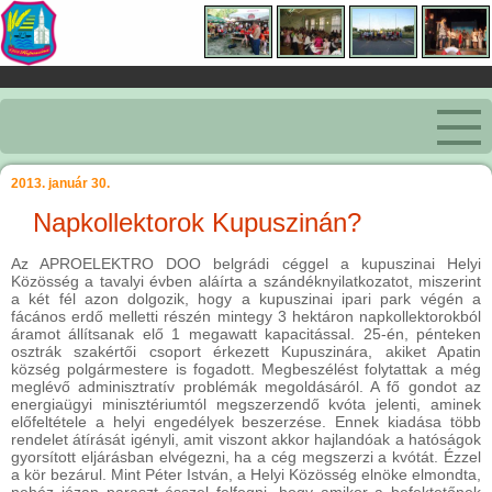
2013. január 30.
Napkollektorok Kupuszinán?
Az APROELEKTRO DOO belgrádi céggel a kupuszinai Helyi
Közösség a tavalyi évben aláírta a szándéknyilatkozatot, miszerint
a két fél azon dolgozik, hogy a kupuszinai ipari park végén a
fácános erdő melletti részén mintegy 3 hektáron napkollektorokból
áramot állítsanak elő 1 megawatt kapacitással. 25-én, pénteken
osztrák szakértői csoport érkezett Kupuszinára, akiket Apatin
község polgármestere is fogadott. Megbeszélést folytattak a még
meglévő adminisztratív problémák megoldásáról. A fő gondot az
energiaügyi minisztériumtól megszerzendő kvóta jelenti, aminek
előfeltétele a helyi engedélyek beszerzése. Ennek kiadása több
rendelet átírását igényli, amit viszont akkor hajlandóak a hatóságok
gyorsított eljárásban elvégezni, ha a cég megszerzi a kvótát. Ézzel
a kör bezárul. Mint Péter István, a Helyi Közösség elnöke elmondta,