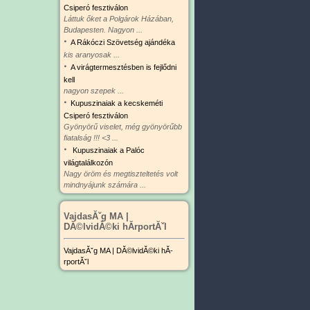
Csiperó fesztiválon
Láttuk őket a Polgárok Házában,
Budapesten. Nagyon ...
·
A Rákóczi Szövetség ajándéka
kis aranyosak ...
·
A virágtermesztésben is fejlődni
kell
nagyon szepek ...
·
Kupuszinaiak a kecskeméti
Csiperó fesztiválon
Gyönyörű viselet, még gyönyörűbb
fiatalság !!! <3 ...
·
Kupuszinaiak a Palóc
világtalálkozón
Nagy öröm és megtiszteltetés volt
mindnyájunk számára ...
VajdasĂˇg MA |
DĂ©lvidĂ©ki hĂ­rportĂˇl
VajdasĂˇg MA | DĂ©lvidĂ©ki hĂ­
rportĂˇl