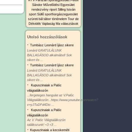
Sándor Művelődési Egyesület
rendezvény
riport
Silling István
sport
Süllő sporthorgászegyesület
szüreti bál
tábor
történelem
Tour de
Délvidék
Vajdaság Ma
választások
Utolsó hozzászólások
·
Tumbász Leonárd íjász sikere
Lonárd GRATULÁLUNK
BALLAGÁSOD alkalmábol! Sok
sikert és ...
·
Tumbász Leonárd íjász sikere
Lonárd GRATULÁLUNK
BALLAGÁSOD alkalmábol! Sok
sikert és ...
·
Kupuszinaiak a Palóc
világtalálkozón
...fergeteges hangulat az V.Palóc
Világtalálkozón...https://www.youtube.com/watch?
v=yJTuDFd4Dtc ...
·
Kupuszinaiak a Palóc
világtalálkozón
Az V. Palóc Világtalálkozón
találkozunk! <3 <3 ...
·
Kupuszinaiak a kecskeméti