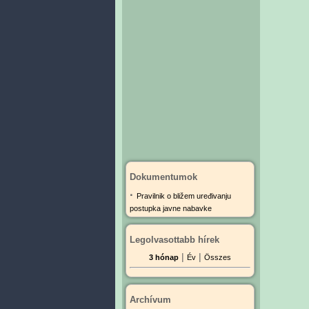
Dokumentumok
·
Pravilnik o bližem uređivanju
postupka javne nabavke
Legolvasottabb hírek
|
|
3 hónap
Év
Összes
Archívum