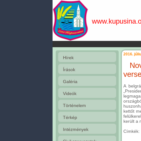
www.kupusina.o
2016. júli
Hírek
No
Írások
vers
Galéria
A belgrá
„Preside
Videók
legmaga
országbó
Történelem
huszonhá
kettőt m
felülker
Térkép
került a
Intézmények
Címkék: