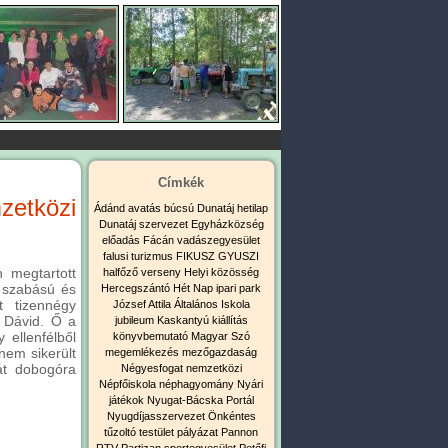
Címkék
etközi
Ádánd
avatás
búcsú
Dunatáj hetilap
Dunatáj szervezet
Egyházközség
előadás
Fácán vadászegyesület
falusi turizmus
FIKUSZ
GYUSZI
n megtartott
halfőző verseny
Helyi közösség
b szabású és
Hercegszántó
Hét Nap
ipari park
 tizennégy
József Attila Általános Iskola
s Dávid. Ő a
jubileum
Kaskantyú
kiállítás
 ellenfélből
könyvbemutató
Magyar Szó
nem sikerült
megemlékezés
mezőgazdaság
hát dobogóra
Négyesfogat
nemzetközi
Népfőiskola
néphagyomány
Nyári
játékok
Nyugat-Bácska Portál
Nyugdíjasszervezet
Önkéntes
tűzoltó testület
pályázat
Pannon
RTV
Partizan sportegyesület
Petőfi