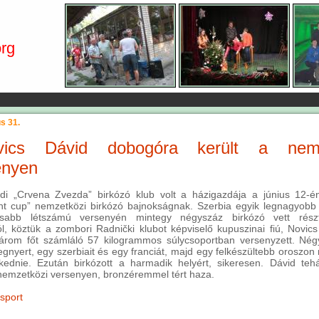
rg
us 31.
vics Dávid dobogóra került a nemz
enyen
di „Crvena Zvezda” birkózó klub volt a házigazdája a június 12-é
nt cup” nemzetközi birkózó bajnokságnak. Szerbia egyik legnagyob
sabb létszámú versenyén mintegy négyszáz birkózó vett részt
l, köztük a zombori Radnički klubot képviselő kupuszinai fiú, Novic
rom főt számláló 57 kilogrammos súlycsoportban versenyzett. Négy
egnyert, egy szerbiait és egy franciát, majd egy felkészültebb oroszon 
ekednie. Ezután birkózott a harmadik helyért, sikeresen. Dávid te
 nemzetközi versenyen, bronzéremmel tért haza.
sport